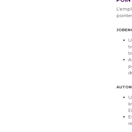
POIN
L’emplo
pointe
JOBEN
U
t
tr
A
p
d
AUTON
U
l
E
E
r