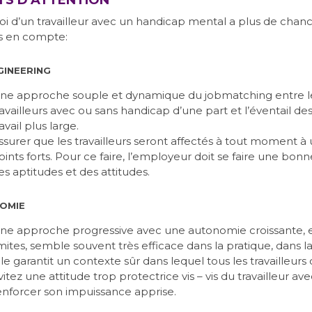
TS D’ATTENTION
i d’un travailleur avec un handicap mental a plus de chanc
s en compte:
GINEERING
ne approche souple et dynamique du jobmatching entre l
ravailleurs avec ou sans handicap d’une part et l’éventail de
avail plus large.
ssurer que les travailleurs seront affectés à tout moment 
oints forts. Pour ce faire, l’employeur doit se faire une b
es aptitudes et des attitudes.
OMIE
ne approche progressive avec une autonomie croissante, 
imites, semble souvent très efficace dans la pratique, dans la
lle garantit un contexte sûr dans lequel tous les travailleur
vitez une attitude trop protectrice vis – vis du travailleur a
enforcer son impuissance apprise.