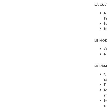
LA CUL
P
l
L
I
LE MO
O
R
LE RÉS
C
r
P
M
m
F
u