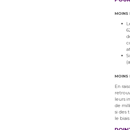
MOINS
L
6
d
c
a
S
(
MOINS 
En rais
retrou
leurs i
de mill
si des 
le biai