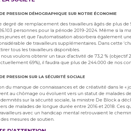
 DE PRESSION DÉMOGRAPHIQUE SUR NOTRE ÉCONOMIE
e degré de remplacement des travailleurs âgés de plus de 
26.103 personnes pour la période 2019-2024. Même si la maj
es jeunes et que l’automatisation absorbera également une p
onsidérable de travailleurs supplémentaires. Dans cette ‘cha
ttirer tous les travailleurs disponibles.
i nous voulons obtenir un taux d’activité de 73,2 % (objecti
actuellement 69%), il faudra que plus de 244.000 de nos com
DE PRESSION SUR LA SÉCURITÉ SOCIALE
on du manque de connaissances et de créativité dans le « jo
vent au chômage ou évoluent vers un statut de malades de
ndemnités sur la sécurité sociale, la ministre De Block a décl
iers de malades de longue durée entre 2016 et 2018. Ces qu
travailleurs avec un handicap mental retrouvaient le chemin 
s des mesures de soutien.