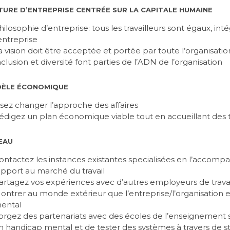
TURE D’ENTREPRISE CENTRÉE SUR LA CAPITALE HUMAINE
hilosophie d’entreprise: tous les travailleurs sont égaux, in
’entreprise
a vision doit être acceptée et portée par toute l’organisatio
nclusion et diversité font parties de l’ADN de l’organisation
DÈLE ÉCONOMIQUE
sez changer l’approche des affaires
édigez un plan économique viable tout en accueillant des 
EAU
ontactez les instances existantes specialisées en l’accomp
apport au marché du travail
artagez vos expériences avec d’autres employeurs de trava
ontrer au monde extérieur que l’entreprise/l’organisation
ental
orgez des partenariats avec des écoles de l’enseignement sp
n handicap mental et de tester des systèmes à travers de s