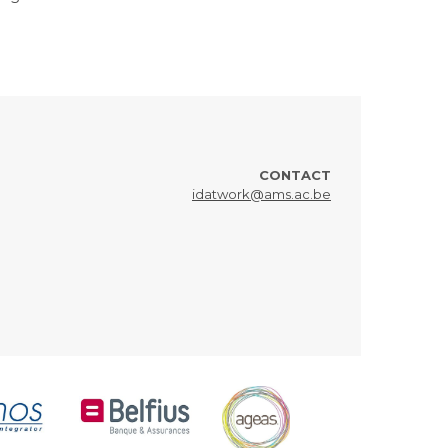
CONTACT
idatwork@ams.ac.be