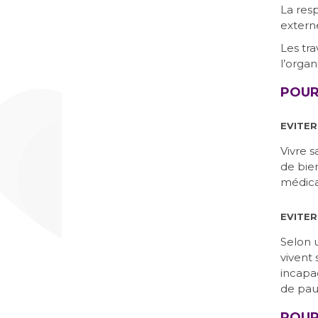
La resp
externe
Les tra
l’organ
POUR
EVITER
Vivre s
de bien
médicau
EVITER
Selon 
vivent 
incapa
de pau
POUR