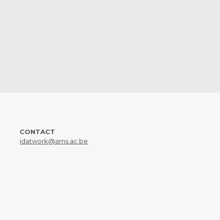
CONTACT
idatwork@ams.ac.be